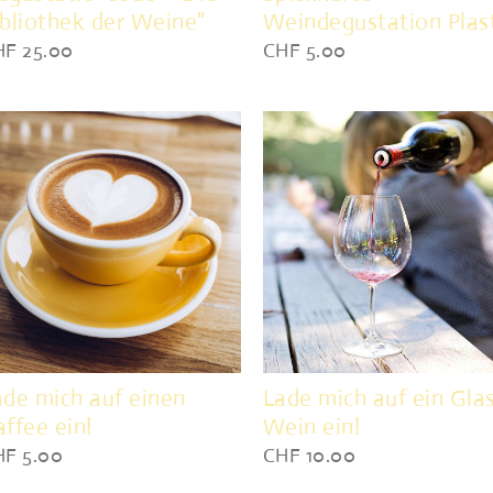
ibliothek der Weine"
Weindegustation Plas
HF 25.00
CHF 5.00
ade mich auf einen
Lade mich auf ein Gla
affee ein!
Wein ein!
HF 5.00
CHF 10.00