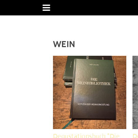
WEIN
Degustationsbuch "Die
D