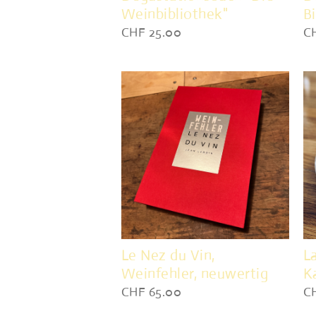
Weinbibliothek"
B
CHF 25.00
C
Le Nez du Vin,
L
Weinfehler, neuwertig
K
CHF 65.00
C