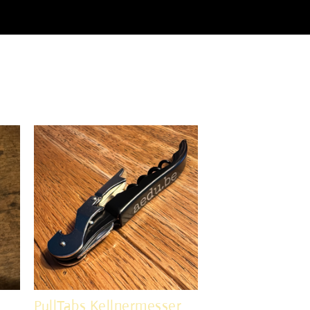
PullTabs Kellnermesser