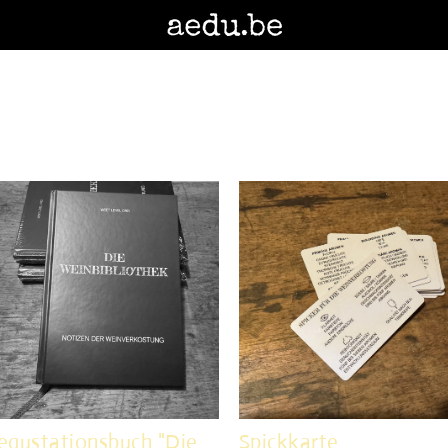
egustationsbuch "Die
Spickkarte