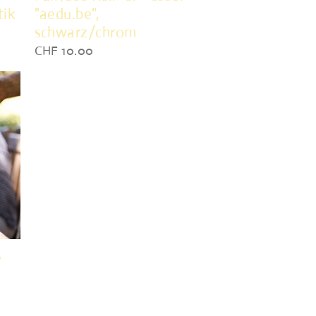
tik
"aedu.be",
schwarz/chrom
CHF 10.00
s