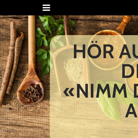
HÖR AU
D
​ «NIMM
A