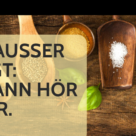
 AUSSER
T:
DANN HÖR
R.